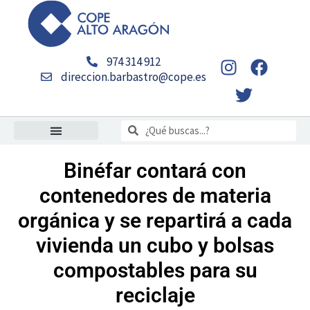
Ir
al
contenido
I
T
F
974 314 912
n
w
a
direccion.barbastro@cope.es
s
i
c
t
t
e
Buscar
a
t
b
Buscar
g
e
o
r
r
o
Binéfar contará con
a
k
contenedores de materia
m
orgánica y se repartirá a cada
vivienda un cubo y bolsas
compostables para su
reciclaje