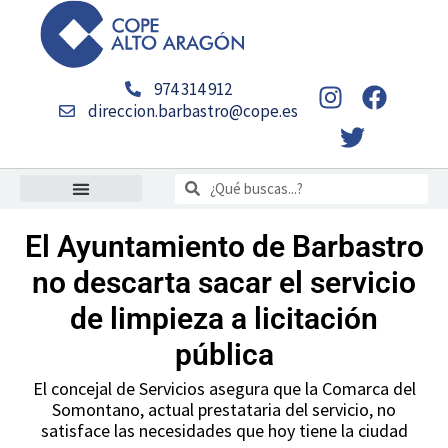
Ir
al
contenido
I
T
F
974 314 912
n
w
a
direccion.barbastro@cope.es
s
i
c
t
t
e
Buscar
a
t
b
Buscar
g
e
o
r
r
o
El Ayuntamiento de Barbastro
a
k
no descarta sacar el servicio
m
de limpieza a licitación
pública
El concejal de Servicios asegura que la Comarca del
Somontano, actual prestataria del servicio, no
satisface las necesidades que hoy tiene la ciudad