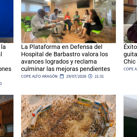
 la
La Plataforma en Defensa del
Éxito
l
Hospital de Barbastro valora los
guit
avances logrados y reclama
Chic 
iones
culminar las mejoras pendientes
COPE 
COPE ALTO ARAGÓN
29/07/2026
21:31
0