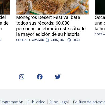
del
Monegros Desert Festival bate
Ósca
na de
todos sus récords: 60.000
una 
a
personas celebrarán este sábado
la h
la mayor edición de su historia
COPE 
5
COPE ALTO ARAGÓN
23/07/2026
10:53
I
F
T
n
a
w
s
c
i
t
e
t
a
b
t
Programación
Publicidad
Aviso Legal
Política de privac
g
o
e