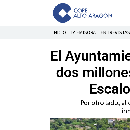
Ir
al
contenido
INICIO
LA EMISORA
ENTREVISTAS
El Ayuntamie
dos millone
Escalo
Por otro lado, el
in