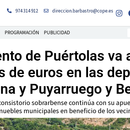
I
974 314 912
direccion.barbastro@cope.es
n
s
t
B
PROGRAMACIÓN
PUBLICIDAD
a
g
nto de Puértolas va a 
r
a
s de euros en las de
m
na y Puyarruego y Be
 consistorio sobrarbense continúa con su apu
muebles municipales en beneficio de los veci