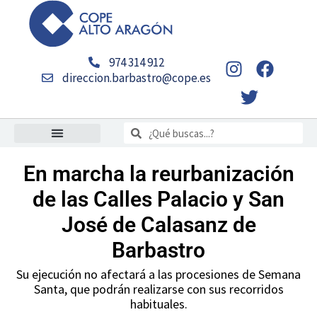
Ir
al
contenido
I
T
F
974 314 912
n
w
a
direccion.barbastro@cope.es
s
i
c
t
t
e
Buscar
a
t
b
Buscar
g
e
o
r
r
o
En marcha la reurbanización
a
k
de las Calles Palacio y San
m
José de Calasanz de
Barbastro
Su ejecución no afectará a las procesiones de Semana
Santa, que podrán realizarse con sus recorridos
habituales.