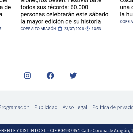
del
Monegros Desert Festival bate
Ósca
na de
todos sus récords: 60.000
una 
a
personas celebrarán este sábado
la h
la mayor edición de su historia
COPE 
5
COPE ALTO ARAGÓN
23/07/2026
10:53
I
F
T
n
a
w
s
c
i
t
e
t
a
b
t
Programación
Publicidad
Aviso Legal
Política de privac
g
o
e
r
o
r
a
k
m
NTE Y DISTINTO SL – CIF B04937454. Calle Corona de Aragón, 15