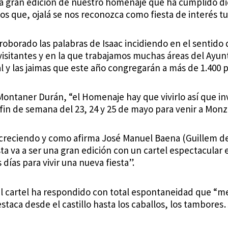
a gran edición de nuestro homenaje que ha cumplido die
s que, ojalá se nos reconozca como fiesta de interés tur
roborado las palabras de Isaac incidiendo en el sentido
isitantes y en la que trabajamos muchas áreas del Ayu
y las jaimas que este año congregarán a más de 1.400 p
ontaner Durán, “el Homenaje hay que vivirlo así que inv
l fin de semana del 23, 24 y 25 de mayo para venir a Monz
 creciendo y como afirma José Manuel Baena (Guillem d
ta va a ser una gran edición con un cartel espectacular 
días para vivir una nueva fiesta”.
el cartel ha respondido con total espontaneidad que “m
estaca desde el castillo hasta los caballos, los tambores