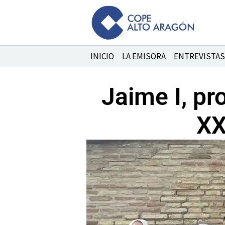
Ir
al
contenido
INICIO
LA EMISORA
ENTREVISTAS
Jaime I, pro
XX