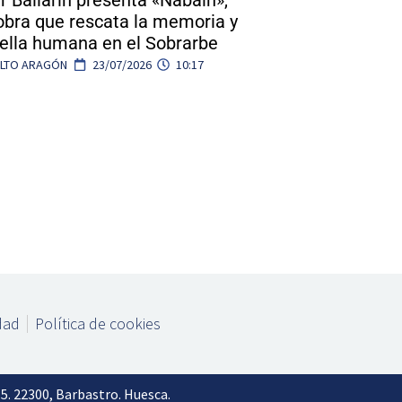
r Ballarín presenta «Nabaín»,
obra que rescata la memoria y
uella humana en el Sobrarbe
ALTO ARAGÓN
23/07/2026
10:17
idad
Política de cookies
. 22300, Barbastro. Huesca.