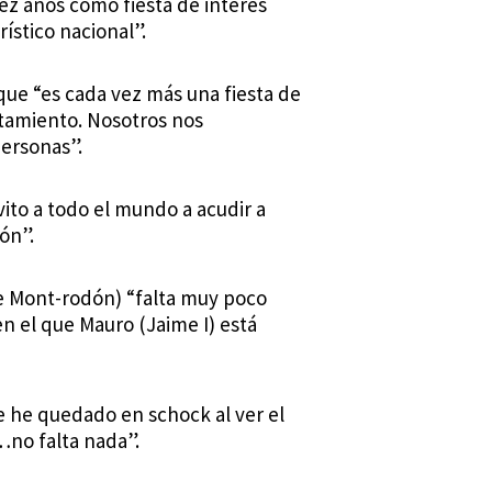
z años como fiesta de interés
ístico nacional”.
 que “es cada vez más una fiesta de
ntamiento. Nosotros nos
ersonas”.
ito a todo el mundo a acudir a
ón”.
e Mont-rodón) “falta muy poco
en el que Mauro (Jaime I) está
e he quedado en schock al ver el
…no falta nada”.