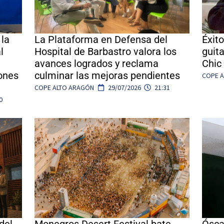
 la
La Plataforma en Defensa del
Éxito
l
Hospital de Barbastro valora los
guit
avances logrados y reclama
Chic 
iones
culminar las mejoras pendientes
COPE 
COPE ALTO ARAGÓN
29/07/2026
21:31
0