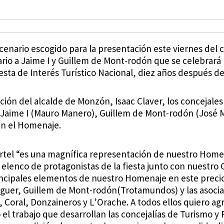
cenario escogido para la presentación este viernes del ca
rio a Jaime I y Guillem de Mont-rodón que se celebrará l
esta de Interés Turístico Nacional, diez años después de
ación del alcalde de Monzón, Isaac Claver, los concejales
 Jaime I (Mauro Manero), Guillem de Mont-rodón (José 
 en el Homenaje.
artel “es una magnífica representación de nuestro Homen
lenco de protagonistas de la fiesta junto con nuestro Cas
incipales elementos de nuestro Homenaje en este precio
guer, Guillem de Mont-rodón(Trotamundos) y las asoci
, Coral, Donzaineros y L’Orache. A todos ellos quiero ag
o el trabajo que desarrollan las concejalías de Turismo y