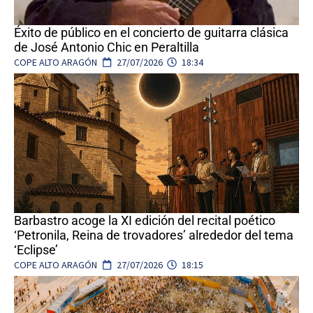
Éxito de público en el concierto de guitarra clásica
de José Antonio Chic en Peraltilla
COPE ALTO ARAGÓN
27/07/2026
18:34
Barbastro acoge la XI edición del recital poético
‘Petronila, Reina de trovadores’ alrededor del tema
‘Eclipse’
COPE ALTO ARAGÓN
27/07/2026
18:15