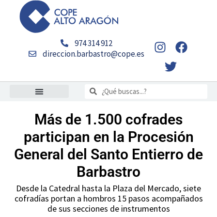
Ir
al
contenido
I
T
F
974 314 912
n
w
a
direccion.barbastro@cope.es
s
i
c
t
t
e
Buscar
a
t
b
Buscar
g
e
o
r
r
o
Más de 1.500 cofrades
a
k
participan en la Procesión
m
General del Santo Entierro de
Barbastro
Desde la Catedral hasta la Plaza del Mercado, siete
cofradías portan a hombros 15 pasos acompañados
de sus secciones de instrumentos