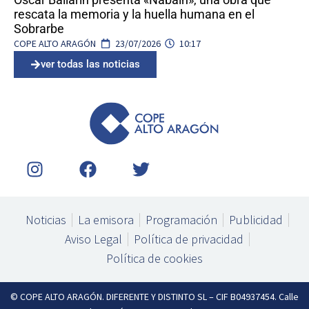
rescata la memoria y la huella humana en el
Sobrarbe
COPE ALTO ARAGÓN
23/07/2026
10:17
ver todas las noticias
I
F
T
n
a
w
s
c
i
t
e
t
Noticias
La emisora
Programación
Publicidad
a
b
t
Aviso Legal
Política de privacidad
g
o
e
Política de cookies
r
o
r
a
k
m
© COPE ALTO ARAGÓN. DIFERENTE Y DISTINTO SL – CIF B04937454. Calle