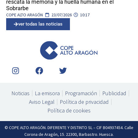
rescata la memoria y la huella humana en el
Sobrarbe
COPE ALTO ARAGÓN
23/07/2026
10:17
ver todas las noticias
I
F
T
n
a
w
s
c
i
t
e
t
Noticias
La emisora
Programación
Publicidad
a
b
t
Aviso Legal
Política de privacidad
g
o
e
Política de cookies
r
o
r
a
k
m
© COPE ALTO ARAGÓN. DIFERENTE Y DISTINTO SL – CIF B04937454. Calle
Corona de Aragón, 15. 22300, Barbastro. Huesca.