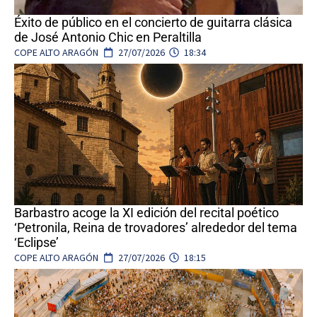
Éxito de público en el concierto de guitarra clásica
de José Antonio Chic en Peraltilla
COPE ALTO ARAGÓN
27/07/2026
18:34
Barbastro acoge la XI edición del recital poético
‘Petronila, Reina de trovadores’ alrededor del tema
‘Eclipse’
COPE ALTO ARAGÓN
27/07/2026
18:15