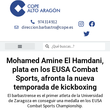
Ir
al
contenido
I
T
F
974 314 912
n
w
a
direccion.barbastro@cope.es
s
i
c
t
t
e
Buscar
a
t
b
Buscar
g
e
o
r
r
o
Mohamed Amine El Hamdani,
a
k
plata en los EUSA Combat
m
Sports, afronta la nueva
temporada de kickboxing
El barbastrense es el primer atleta de la Universidad
de Zaragoza en conseguir una medalla en los EUSA
Combat Sports Championship.