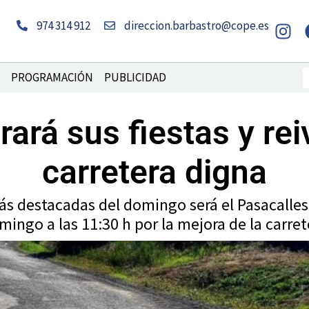
I
974 314 912
direccion.barbastro@cope.es
n
s
t
B
PROGRAMACIÓN
PUBLICIDAD
a
g
rará sus fiestas y re
r
a
carretera digna
m
ás destacadas del domingo será el Pasacalles
mingo a las 11:30 h por la mejora de la carret