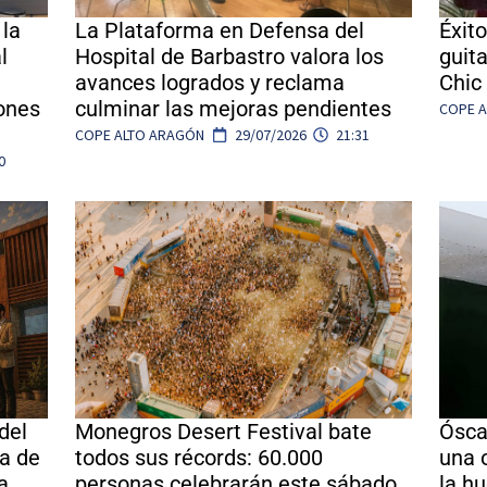
 la
La Plataforma en Defensa del
Éxito
l
Hospital de Barbastro valora los
guit
avances logrados y reclama
Chic 
iones
culminar las mejoras pendientes
COPE 
COPE ALTO ARAGÓN
29/07/2026
21:31
0
del
Monegros Desert Festival bate
Ósca
na de
todos sus récords: 60.000
una 
a
personas celebrarán este sábado
la h