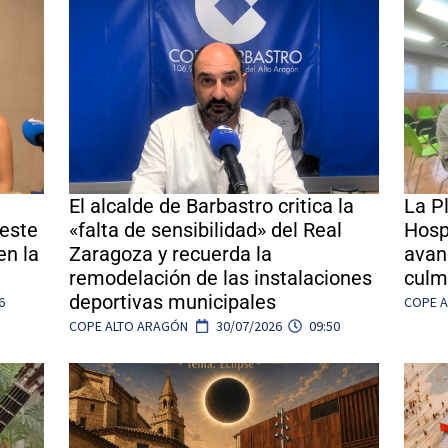
El alcalde de Barbastro critica la
La P
 este
«falta de sensibilidad» del Real
Hosp
en la
Zaragoza y recuerda la
avan
remodelación de las instalaciones
culm
deportivas municipales
6
COPE 
COPE ALTO ARAGÓN
30/07/2026
09:50