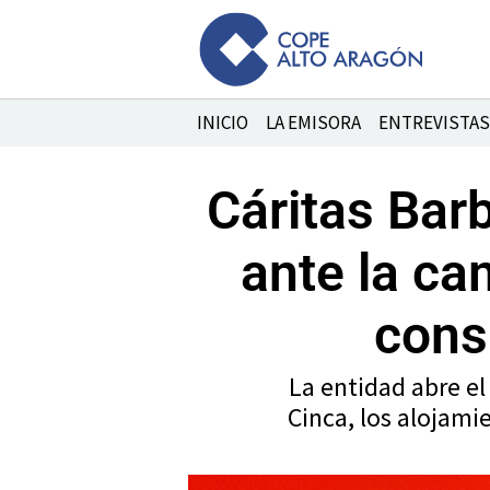
Ir
al
contenido
INICIO
LA EMISORA
ENTREVISTAS
Cáritas Bar
ante la ca
cons
La entidad abre el
Cinca, los alojam