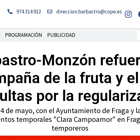
I
974 314 912
direccion.barbastro@cope.es
n
s
t
B
PROGRAMACIÓN
PUBLICIDAD
a
g
bastro-Monzón refue
r
a
mpaña de la fruta y el
m
ultas por la regulariz
 4 de mayo, con el Ayuntamiento de Fraga y 
ientos temporales "Clara Campoamor" en Fraga
temporeros