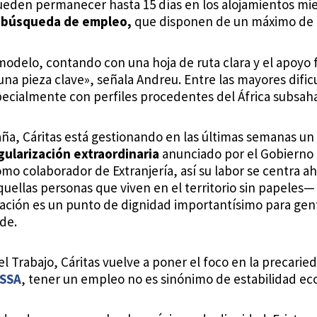
eden permanecer hasta 15 días en los alojamientos mien
 búsqueda de empleo,
que disponen de un máximo de 7
modelo, contando con una hoja de ruta clara y el apoy
 una pieza clave», señala Andreu. Entre las mayores difi
pecialmente con perfiles procedentes del África subsah
paña, Cáritas está gestionando en las últimas semanas u
gularización extraordinaria
anunciado por el Gobierno 
mo colaborador de Extranjería, así su labor se centra a
quellas personas que viven en el territorio sin papeles—
tuación es un punto de dignidad importantísimo para ge
de.
del Trabajo, Cáritas vuelve a poner el foco en la precari
SSA
, tener un empleo no es sinónimo de estabilidad e