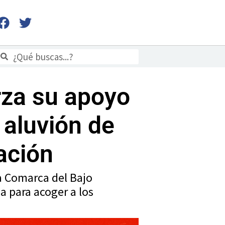
F
T
a
w
c
i
e
t
uscar
Buscar
b
t
o
e
rza su apoyo
o
r
k
 aluvión de
ación
la Comarca del Bajo
 para acoger a los