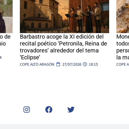
to de
Barbastro acoge la XI edición del
Mone
nio
recital poético ‘Petronila, Reina de
todo
trovadores’ alrededor del tema
pers
‘Eclipse’
la ma
4
COPE ALTO ARAGÓN
27/07/2026
18:15
COPE 
I
F
T
n
a
w
s
c
i
t
e
t