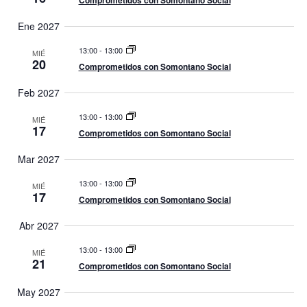
e
Comprometidos con Somontano Social
u
E
Ene 2027
e
v
13:00
-
13:00
e
MIÉ
d
20
Comprometidos con Somontano Social
n
a
t
Feb 2027
y
o
13:00
-
13:00
MIÉ
v
17
Comprometidos con Somontano Social
i
Mar 2027
s
13:00
-
13:00
MIÉ
t
17
Comprometidos con Somontano Social
a
Abr 2027
s
13:00
-
13:00
d
MIÉ
21
Comprometidos con Somontano Social
e
May 2027
E