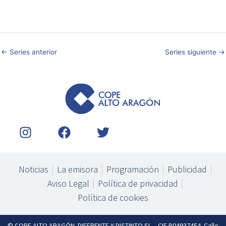
←
Series anterior
Series siguiente
→
I
F
T
n
a
w
s
c
i
t
e
t
Noticias
La emisora
Programación
Publicidad
a
b
t
Aviso Legal
Política de privacidad
g
o
e
Política de cookies
r
o
r
a
k
© COPE ALTO ARAGÓN. DIFERENTE Y DISTINTO SL – CIF B04937454. Calle