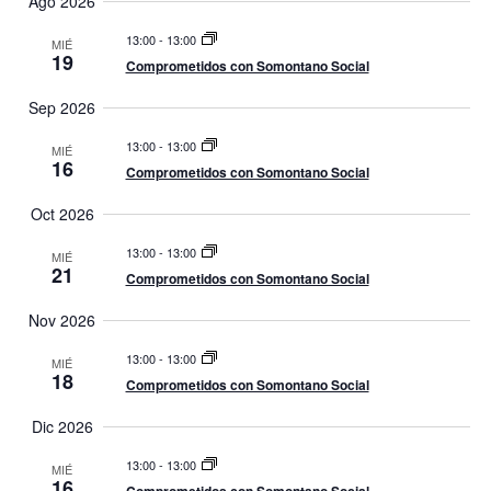
Ago 2026
v
m
e
c
v
m
l
e
a
13:00
-
13:00
MIÉ
a
e
e
19
r
g
Comprometidos con Somontano Social
r
c
g
a
y
t
Sep 2026
c
a
d
13:00
-
13:00
i
MIÉ
a
c
16
Comprometidos con Somontano Social
ó
t
i
e
n
Oct 2026
.
ó
d
13:00
-
13:00
MIÉ
e
n
21
Comprometidos con Somontano Social
v
d
i
Nov 2026
e
s
13:00
-
13:00
MIÉ
b
t
18
Comprometidos con Somontano Social
ú
a
Dic 2026
s
s
d
13:00
-
13:00
MIÉ
q
16