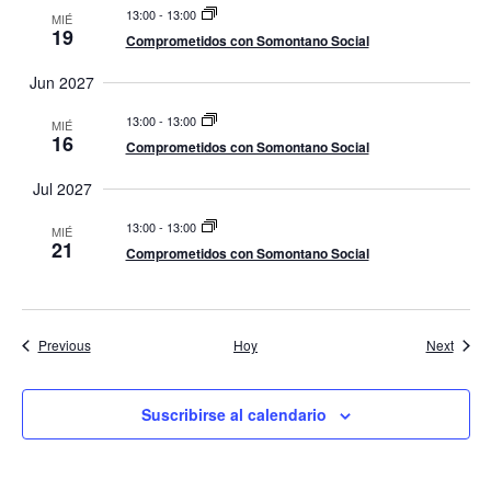
13:00
-
13:00
v
MIÉ
19
Comprometidos con Somontano Social
e
Jun 2027
n
13:00
-
13:00
t
MIÉ
16
Comprometidos con Somontano Social
o
Jul 2027
s
13:00
-
13:00
MIÉ
21
Comprometidos con Somontano Social
Eventos
Event
Previous
Hoy
Next
Suscribirse al calendario