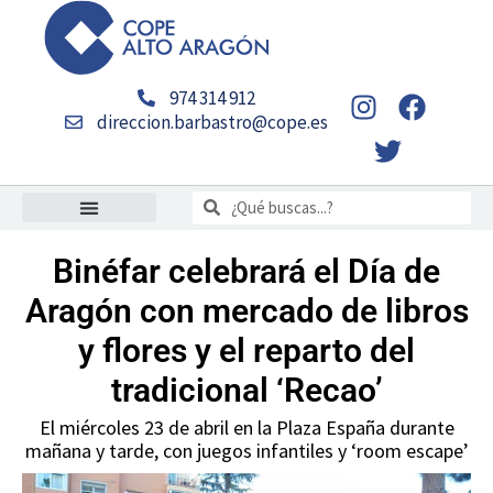
Ir
al
contenido
I
T
F
974 314 912
n
w
a
direccion.barbastro@cope.es
s
i
c
t
t
e
Buscar
a
t
b
Buscar
g
e
o
r
r
o
Binéfar celebrará el Día de
a
k
Aragón con mercado de libros
m
y flores y el reparto del
tradicional ‘Recao’
El miércoles 23 de abril en la Plaza España durante
mañana y tarde, con juegos infantiles y ‘room escape’