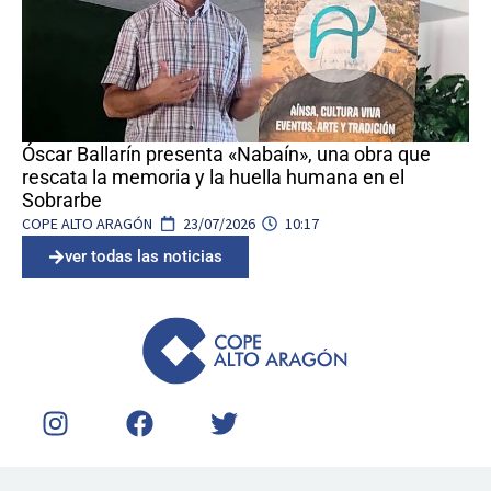
Óscar Ballarín presenta «Nabaín», una obra que
rescata la memoria y la huella humana en el
Sobrarbe
COPE ALTO ARAGÓN
23/07/2026
10:17
ver todas las noticias
I
F
T
n
a
w
s
c
i
t
e
t