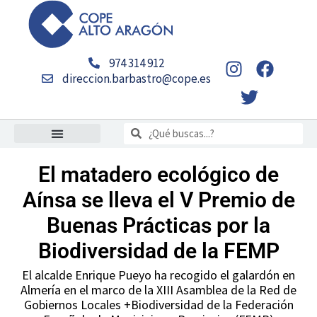
Ir
al
contenido
I
T
F
974 314 912
n
w
a
direccion.barbastro@cope.es
s
i
c
t
t
e
Buscar
a
t
b
Buscar
g
e
o
r
r
o
El matadero ecológico de
a
k
Aínsa se lleva el V Premio de
m
Buenas Prácticas por la
Biodiversidad de la FEMP
El alcalde Enrique Pueyo ha recogido el galardón en
Almería en el marco de la XIII Asamblea de la Red de
Gobiernos Locales +Biodiversidad de la Federación