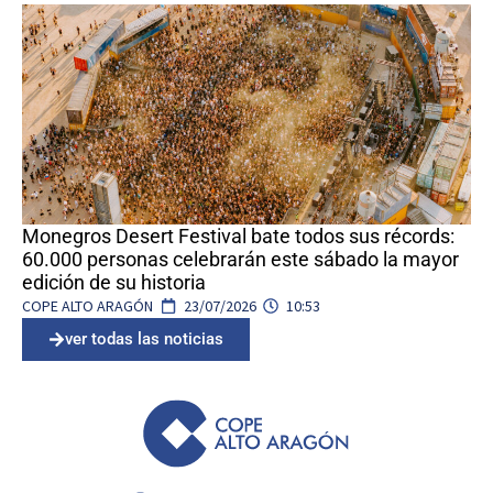
Monegros Desert Festival bate todos sus récords:
60.000 personas celebrarán este sábado la mayor
edición de su historia
COPE ALTO ARAGÓN
23/07/2026
10:53
ver todas las noticias
I
F
T