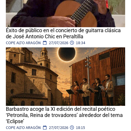
Éxito de público en el concierto de guitarra clásica
de José Antonio Chic en Peraltilla
COPE ALTO ARAGÓN
27/07/2026
18:34
Barbastro acoge la XI edición del recital poético
‘Petronila, Reina de trovadores’ alrededor del tema
‘Eclipse’
COPE ALTO ARAGÓN
27/07/2026
18:15